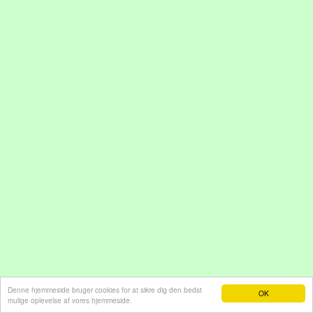
Denne hjemmeside bruger cookies for at sikre dig den bedst
OK
mulige oplevelse af vores hjemmeside.
Hjemmeside fra e-hjemmeside.dk